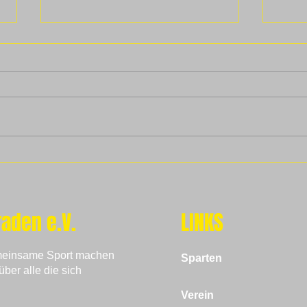
Außerordentliche
Mitgliederversammlung
Ausserordentliche-MV
Lust
Tagesordnung
aden e.V.
LINKS
emeinsame Sport machen
Sparten
über alle die sich
Verein