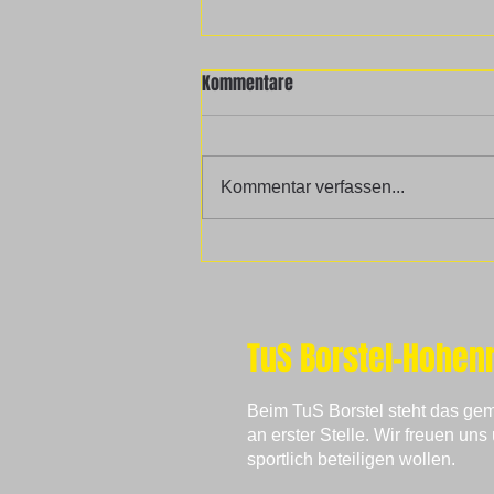
Power Dance
Kommentare
Die Power Dance Kurse starten
am Dienstag, 09.01.2024. Wann?
17 – 18 Uhr die Kids und von 18
Kommentar verfassen...
– 19 Uhr die ab 14 jährigen. Wo?
In der...
TuS Borstel-Hohenr
Beim TuS Borstel steht das g
an erster Stelle. Wir freuen uns 
sportlich beteiligen wollen.