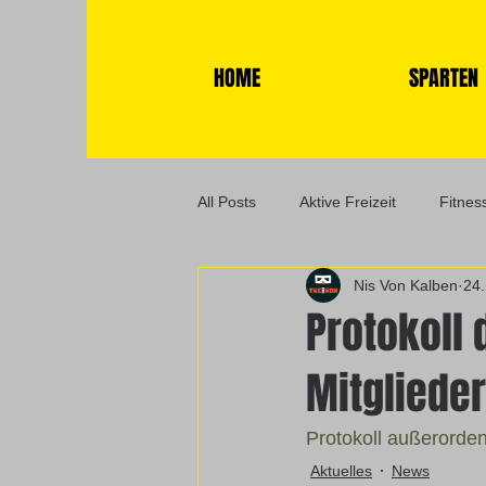
HOME
SPARTEN
All Posts
Aktive Freizeit
Fitnes
Nis Von Kalben
24.
News
Sportabzeichen
K
Protokoll
Mitgliede
Yoga
Protokoll außerorde
Aktuelles
News