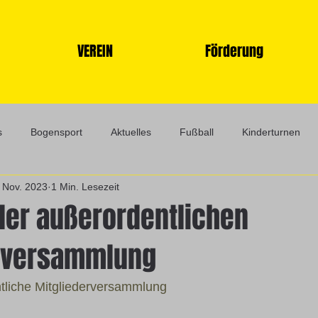
VEREIN
Förderung
s
Bogensport
Aktuelles
Fußball
Kinderturnen
 Nov. 2023
1 Min. Lesezeit
inder- und Jugend-Laufgruppe
Schaufenster
Tischtennis
 der außerordentlichen
rversammlung
ntliche Mitgliederversammlung