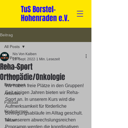
TuS Borstel-
Hohenraden e.V.
Beitrag
All Posts
Nis Von Kalben
All Posts
23. Sept. 2022
1 Min. Lesezeit
Reha-Sport
Aktive Freizeit
Orthopädie/Onkologie
Fitness
Bogensport
Wir haben freie Plätze in den Gruppen! 
Seit einigen Jahren bieten wir Reha-
Aktuelles
Sport an. In unserem Kurs wird die 
Fußball
Aufmerksamkeit für förderliche 
Kinderturnen
Bewegungsabläufe im Alltag geschult. 
Mit unserem abwechslungsreichen 
Tanzen
Programm werden die koordinativen 