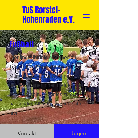
TuS Borstel-
Hohenraden e.V.
Fußball
Hier findet ihr Informationen zu
Trainingszeiten und unseren
Mannschaften. Gerne könnt ihr euch
bei den Trainer:innen melden und
mit dabei sein. Alle Infos zu eurer
passenden Altersklasse findet ihr
hier.
Kontakt
Jugend