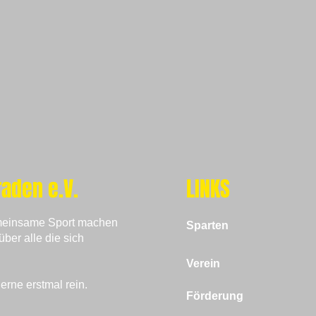
aden e.V.
LINKS
emeinsame Sport machen
Sparten
über alle die sich
Verein
rne erstmal rein.
Förderung