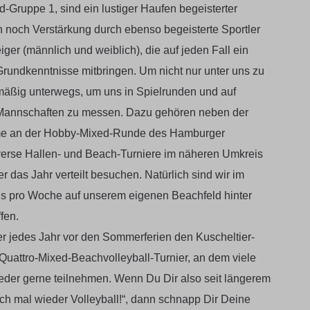
ed-Gruppe 1, sind ein lustiger Haufen begeisterter
n noch Verstärkung durch ebenso begeisterte Sportler
iger (männlich und weiblich), die auf jeden Fall ein
Grundkenntnisse mitbringen. Um nicht nur unter uns zu
elmäßig unterwegs, um uns in Spielrunden und auf
 Mannschaften zu messen. Dazu gehören neben der
me an der Hobby-Mixed-Runde des Hamburger
verse Hallen- und Beach-Turniere im näheren Umkreis
er das Jahr verteilt besuchen. Natürlich sind wir im
 pro Woche auf unserem eigenen Beachfeld hinter
fen.
ier jedes Jahr vor den Sommerferien den Kuscheltier-
 Quattro-Mixed-Beachvolleyball-Turnier, an dem viele
eder gerne teilnehmen. Wenn Du Dir also seit längerem
och mal wieder Volleyball!“, dann schnapp Dir Deine