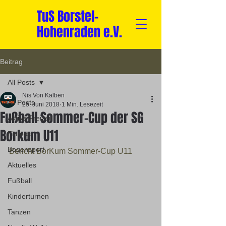
TuS Borstel-
Hohenraden e.V.
Beitrag
All Posts
Nis Von Kalben
All Posts
25. Juni 2018
1 Min. Lesezeit
Fußball Sommer-Cup der SG
Aktive Freizeit
Borkum U11
Fitness
Bogensport
Bericht BorKum Sommer-Cup U11
Aktuelles
Fußball
Kinderturnen
Tanzen