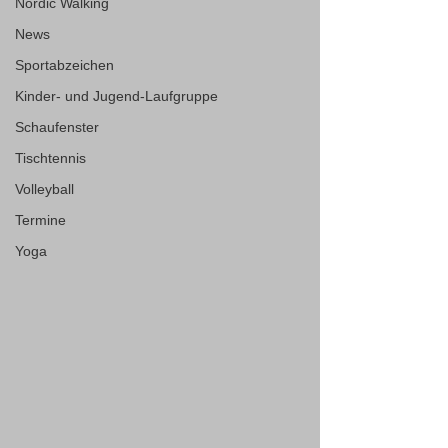
Nordic Walking
News
Sportabzeichen
Kinder- und Jugend-Laufgruppe
Schaufenster
Tischtennis
Volleyball
Termine
Yoga