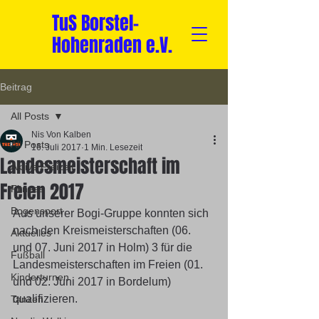
TuS Borstel-
Hohenraden e.V.
Beitrag
All Posts
Nis Von Kalben
All Posts
16. Juli 2017
1 Min. Lesezeit
Landesmeisterschaft im
Aktive Freizeit
Freien 2017
Fitness
Bogensport
Aus unserer Bogi-Gruppe konnten sich 
nach den Kreismeisterschaften (06. 
Aktuelles
und 07. Juni 2017 in Holm) 3 für die 
Fußball
Landesmeisterschaften im Freien (01. 
Kinderturnen
und 02. Juni 2017 in Bordelum) 
qualifizieren.
Tanzen