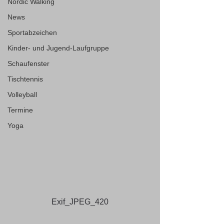
Nordic Walking
News
Sportabzeichen
Kinder- und Jugend-Laufgruppe
Schaufenster
Tischtennis
Volleyball
Termine
Yoga
Exif_JPEG_420