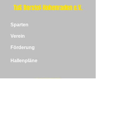
TuS Borstel-Hohenraden e.V.
Sparten
Verein
Förderung
Hallenpläne
KONTAKT
Beim TuS Borstel steht das
gemeinsame Sport machen an erster
Stelle. Wir freuen uns über alle die sich
sportlich beteiligen wollen.
Kommt vorbei und schnuppert gerne