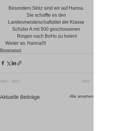
Besonders Stolz sind wir auf Hanna. 
Sie schaffte es den 
Landesmeisterschaftstitel der Klasse 
Schüler A mit 500 geschossenen 
Ringen nach BoHo zu holen!
Weiter so, Hanna!!!!
Bogensport
Alle ansehen
Aktuelle Beiträge